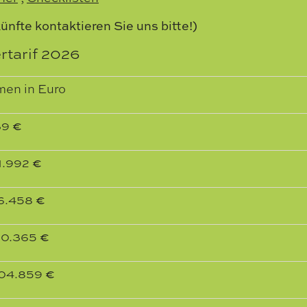
künfte kontaktieren Sie uns bitte!)
tarif 2026
men in Euro
39
€
1.992
€
6.458
€
70.365
€
04.859
€