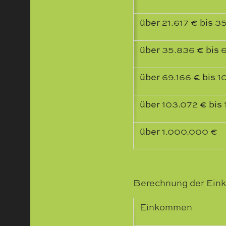
über
21.617
€ bis
35
über
35.836
€ bis
6
über
69.166
€ bis
1
über
103.072
€ bis
über
1.000.000
€
Berechnung der Eink
Einkommen