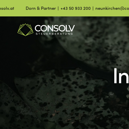
Dorn & Partner ∣ +43 50 933 200 ∣ neunkirchen@consolv.at
I