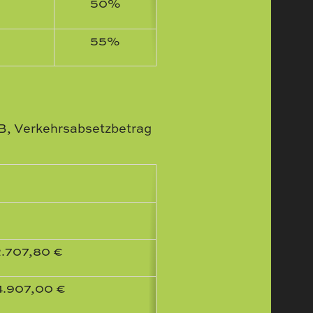
50%
55%
B, Verkehrsabsetzbetrag
.707,80 €
4.907,00 €