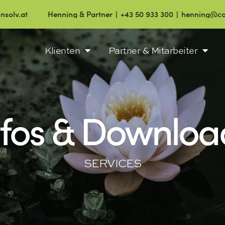
Henning & Partner ∣ +43 50 933 300 ∣ henning@consolv.at
Klienten
Partner & Mitarbeiter
nfos & Downloa
SERVICES