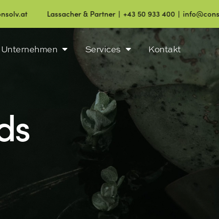
Lassacher & Partner ∣ +43 50 933 400 ∣ info@consolv.at
Unternehmen
Services
Kontakt
ds