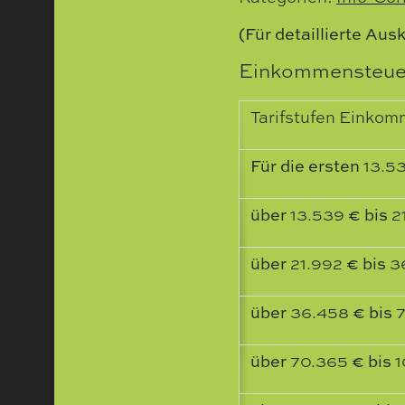
(Für detaillierte Aus
Einkommensteuer
Tarifstufen Einkom
Für die ersten
13.5
über
13.539
€ bis
2
über
21.992
€ bis
3
über
36.458
€ bis
über
70.365
€ bis
1