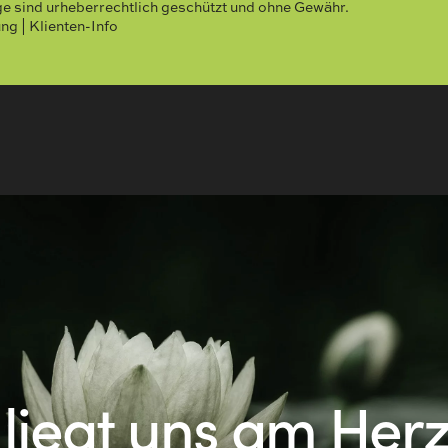
äge sind urheberrechtlich geschützt und ohne Gewähr.
 | Klienten-Info
 liegt uns am Her