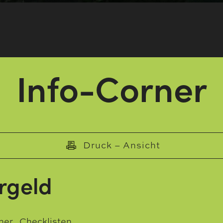
Info-Corner
Druck – Ansicht
rgeld
ner
,
Checklisten