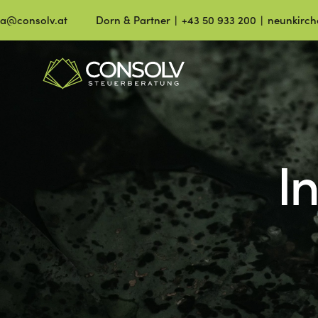
lv.at
Dorn & Partner ∣ +43 50 933 200 ∣ neunkirchen@cons
I