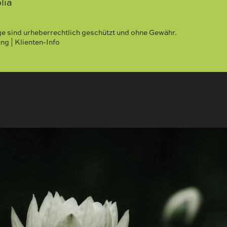
lia
äge sind urheberrechtlich geschützt und ohne Gewähr.
 | Klienten-Info