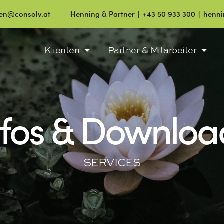
olv.at
Henning & Partner ∣ +43 50 933 300 ∣ henning@cons
Klienten
Partner & Mitarbeiter
nfos & Downloa
SERVICES