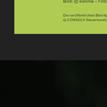
Bild: © estima – Foto
Die veröffentlichten Beitr
© CONSOLV Steuerberatung