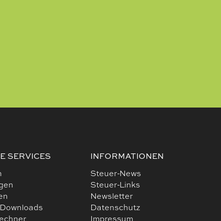
E SERVICES
INFORMATIONEN
n
Steuer-News
ngen
Steuer-Links
en
Newsletter
 Downloads
Datenschutz
rechner
Impressum