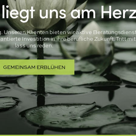
 liegt uns am Her
ng. Unseren Klienten bieten wir aktive Beratungsdiens
tierte Investition in ihre berufliche Zukunft. Tritt mi
lass uns reden.
GEMEINSAM ERBLÜHEN