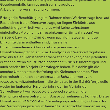
Gegebenenfalls kann es auch zur antragslosen
Arbeitnehmerveranlagung kommen.
Erfolgt die Beschäftigung im Rahmen eines Werkvertrags bzw. auf
Basis eines freien Dienstvertrags, so liegen Einkünfte aus
selbständiger Arbeit vor und es wird keine Lohnsteuer
einbehalten. Ab einem Jahreseinkommen (im Jahr 2026) von
13.539 € bzw. von 14.769 €, wenn auch lohnsteuerpflichtige
Einkünfte darin enthalten sind, muss eine
Einkommensteuererklärung abgegeben werden.
Umsatzsteuerpflicht ist i.Z.m. Ferialjobs auf Werkvertragsbasis
bzw. als freier Dienstnehmer theoretisch denkbar, aber jedenfalls
erst dann, wenn die Bruttoeinnahmen 55.000 € übersteigen und
auch bereits im Vorjahr überstiegen haben. Bis dahin gilt die
unechte Umsatzsteuerbefreiung als Kleinunternehmer. Eher
theoretisch ist noch der unionsweite Schwellenwert von
100.000 € mitzubedenken – die Umsätze in der EU dürfen jeweils
weder im laufenden Kalenderjahr noch im Vorjahr den
Schwellenwert von 100.000 € überschreiten, um die
Kleinunternehmerbefreiung in Anspruch nehmen zu können. Bis zu
Umsätzen von 55.000 € im Veranlagungszeitraum (und wenn für
den Veranlagungszeitraum keine Steuer entrichtet werden muss)