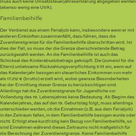
muss auch keine Umsatzsteuerjahreserklärung abgegeben werden
(ebenso wenig eine UVA).
Familienbeihilfe
Der Verdienst aus einem Ferialjob kann, insbesondere wenn er mit
anderen Einkünften zusammenfällt, dazu führen, dass die
Zuverdienstgrenze für die Familienbeihilfe überschritten wird. Ist
dies der Fall, so muss der die Grenze überschreitende Betrag
zurückgezahlt werden. An die Familienbeihilfe ist auch das
Schicksal des Kinderabsetzbetrags geknüpft. Die (zumeist für die
Eltern) unliebsame Rückzahlungsverpflichtung tritt ein, wenn auf
das Kalenderjahr bezogen ein steuerliches Einkommen von mehr
als 17.212 € (brutto) erzielt wird, wobei gewisse Besonderheiten
bei der Ermittlung dieser Grenze zu berücksichtigen sind.
Allerdings hat die Zuverdienstgrenze für Jugendliche vor
Vollendung des 19. Lebensjahres keine Bedeutung. Ab Beginn des
Kalenderjahres, das auf den 19. Geburtstag folgt, muss allerdings
unterschieden werden, ob die Einnahmen (z.B. aus dem Ferialjob)
in den Zeitraum fallen, in dem Familienbeihilfe bezogen wurde oder
nicht. Erfolgt etwa kurzfristig kein Bezug von Familienbeihilfe, so
sind Einnahmen während dieses Zeitraums nicht maßgeblich für
die Berechnung der Zuverdienstgrenze. Keine Familienbeihilfe