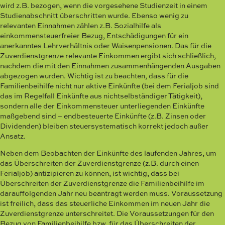
wird z.B. bezogen, wenn die vorgesehene Studienzeit in einem
Studienabschnitt überschritten wurde. Ebenso wenig zu
relevanten Einnahmen zählen z.B. Sozialhilfe als
einkommensteuerfreier Bezug, Entschädigungen für ein
anerkanntes Lehrverhältnis oder Waisenpensionen. Das für die
Zuverdienstgrenze relevante Einkommen ergibt sich schließlich,
nachdem die mit den Einnahmen zusammenhängenden Ausgaben
abgezogen wurden. Wichtig ist zu beachten, dass für die
Familienbeihilfe nicht nur aktive Einkünfte (bei dem Ferialjob sind
das im Regelfall Einkünfte aus nichtselbständiger Tätigkeit),
sondern alle der Einkommensteuer unterliegenden Einkünfte
maßgebend sind – endbesteuerte Einkünfte (z.B. Zinsen oder
Dividenden) bleiben steuersystematisch korrekt jedoch außer
Ansatz.
Neben dem Beobachten der Einkünfte des laufenden Jahres, um
das Überschreiten der Zuverdienstgrenze (z.B. durch einen
Ferialjob) antizipieren zu können, ist wichtig, dass bei
Überschreiten der Zuverdienstgrenze die Familienbeihilfe im
darauffolgenden Jahr neu beantragt werden muss. Voraussetzung
ist freilich, dass das steuerliche Einkommen im neuen Jahr die
Zuverdienstgrenze unterschreitet. Die Voraussetzungen für den
Bezug von Familienbeihilfe bzw. für das Überschreiten der