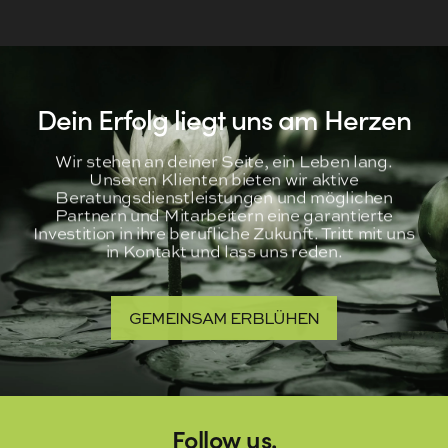
Dein Erfolg liegt uns am Herzen
Wir stehen an deiner Seite, ein Leben lang.
Unseren Klienten bieten wir aktive
Beratungsdienstleistungen und möglichen
Partnern und Mitarbeitern eine garantierte
Investition in ihre berufliche Zukunft. Tritt mit uns
in Kontakt und lass uns reden.
GEMEINSAM ERBLÜHEN
Follow us.