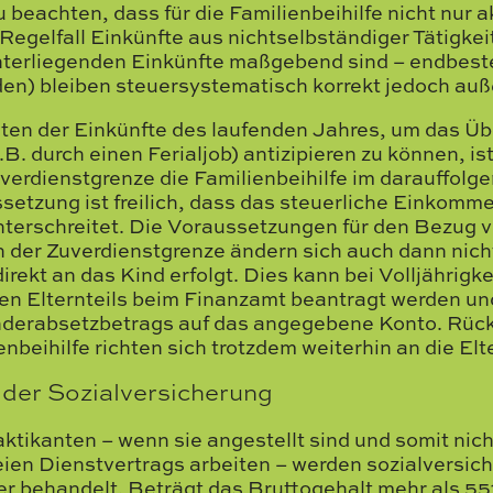
u beachten, dass für die Familienbeihilfe nicht nur 
 Regelfall Einkünfte aus nichtselbständiger Tätigkeit
erliegenden Einkünfte maßgebend sind – endbesteu
en) bleiben steuersystematisch korrekt jedoch auß
n der Einkünfte des laufenden Jahres, um das Übe
B. durch einen Ferialjob) antizipieren zu können, ist
verdienstgrenze die Familienbeihilfe im darauffolg
etzung ist freilich, dass das steuerliche Einkomm
terschreitet. Die Voraussetzungen für den Bezug vo
n der Zuverdienstgrenze ändern sich auch dann nic
direkt an das Kind erfolgt. Dies kann bei Volljährig
n Elternteils beim Finanzamt beantragt werden und
derabsetzbetrags auf das angegebene Konto. Rüc
enbeihilfe richten sich trotzdem weiterhin an die Elt
der Sozialversicherung
ktikanten – wenn sie angestellt sind und somit nich
eien Dienstvertrags arbeiten – werden sozialversic
 behandelt. Beträgt das Bruttogehalt mehr als 55