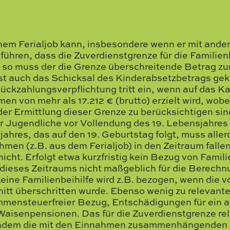
nem Ferialjob kann, insbesondere wenn er mit ande
führen, dass die Zuverdienstgrenze für die Familien
all, so muss der die Grenze überschreitende Betrag 
ist auch das Schicksal des Kinderabsetzbetrags gekn
ückzahlungsverpflichtung tritt ein, wenn auf das K
en von mehr als 17.212 € (brutto) erzielt wird, wob
er Ermittlung dieser Grenze zu berücksichtigen sind
r Jugendliche vor Vollendung des 19. Lebensjahre
ahres, das auf den 19. Geburtstag folgt, muss alle
men (z.B. aus dem Ferialjob) in den Zeitraum fallen
cht. Erfolgt etwa kurzfristig kein Bezug von Familie
ieses Zeitraums nicht maßgeblich für die Berechn
eine Familienbeihilfe wird z.B. bezogen, wenn die 
itt überschritten wurde. Ebenso wenig zu relevant
ommensteuerfreier Bezug, Entschädigungen für ein 
Waisenpensionen. Das für die Zuverdienstgrenze r
nachdem die mit den Einnahmen zusammenhängende