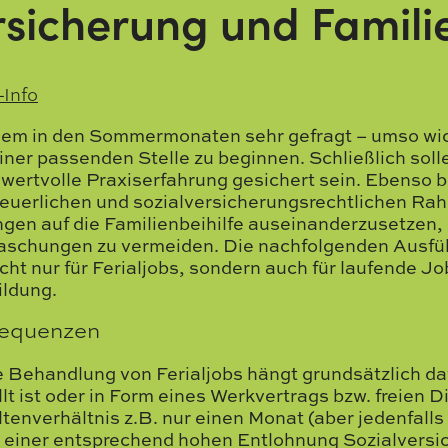
rsicherung und Familie
-Info
allem in den Sommermonaten sehr gefragt – umso wicht
ner passenden Stelle zu beginnen. Schließlich solle
 wertvolle Praxiserfahrung gesichert sein. Ebenso b
 steuerlichen und sozialversicherungsrechtlichen 
gen auf die Familienbeihilfe auseinanderzusetzen,
schungen zu vermeiden. Die nachfolgenden Ausfü
cht nur für Ferialjobs, sondern auch für laufende J
ldung.
sequenzen
e Behandlung von Ferialjobs hängt grundsätzlich d
t ist oder in Form eines Werkvertrags bzw. freien Di
enverhältnis z.B. nur einen Monat (aber jedenfalls k
 einer entsprechend hohen Entlohnung Sozialversi