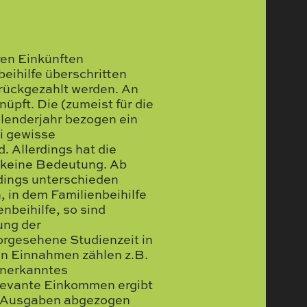
ren Einkünften
beihilfe überschritten
zurückgezahlt werden. An
üpft. Die (zumeist für die
alenderjahr bezogen ein
ei gewisse
. Allerdings hat die
s keine Bedeutung. Ab
rdings unterschieden
, in dem Familienbeihilfe
nbeihilfe, so sind
ung der
vorgesehene Studienzeit in
en Einnahmen zählen z.B.
anerkanntes
elevante Einkommen ergibt
n Ausgaben abgezogen