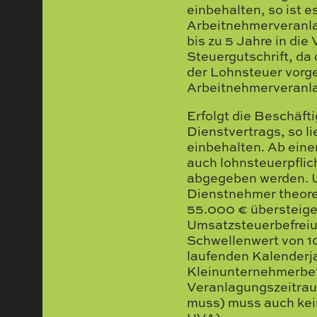
einbehalten, so ist 
Arbeitnehmerveranla
bis zu 5 Jahre in die
Steuergutschrift, da
der Lohnsteuer vorg
Arbeitnehmerveranl
Erfolgt die Beschäft
Dienstvertrags, so l
einbehalten. Ab ein
auch lohnsteuerpflic
abgegeben werden. Ums
Dienstnehmer theoret
55.000 € übersteigen
Umsatzsteuerbefreiun
Schwellenwert von 1
laufenden Kalenderj
Kleinunternehmerbef
Veranlagungszeitrau
muss) muss auch kei