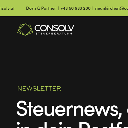
Dorn & Partner ∣ +43 50 933 200 ∣ neunkirchen@consolv.at
NEWSLETTER
Steuernews, 
in dein Postf