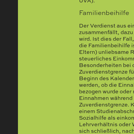
UVA).
Familienbeihilfe
Der Verdienst aus ei
zusammenfällt, dazu 
wird. Ist dies der F
die Familienbeihilfe 
Eltern) unliebsame R
steuerliches Einkomm
Besonderheiten bei d
Zuverdienstgrenze fü
Beginn des Kalenderj
werden, ob die Einnah
bezogen wurde oder ni
Einnahmen während d
Zuverdienstgrenze. K
einem Studienabschn
Sozialhilfe als eink
Lehrverhältnis oder 
sich schließlich, 