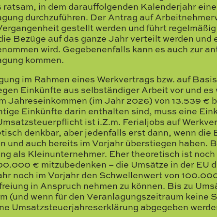
es ratsam, in dem darauffolgenden Kalenderjahr eine
gung durchzuführen. Der Antrag auf Arbeitnehmer
 Vergangenheit gestellt werden und führt regelmäßig
 die Bezüge auf das ganze Jahr verteilt werden un
enommen wird. Gegebenenfalls kann es auch zur an
agung kommen.
igung im Rahmen eines Werkvertrags bzw. auf Basis 
iegen Einkünfte aus selbständiger Arbeit vor und es
em Jahreseinkommen (im Jahr 2026) von 13.539 € b
htige Einkünfte darin enthalten sind, muss eine E
atzsteuerpflicht ist i.Z.m. Ferialjobs auf Werkvert
isch denkbar, aber jedenfalls erst dann, wenn di
 und auch bereits im Vorjahr überstiegen haben. Bi
g als Kleinunternehmer. Eher theoretisch ist noch
00.000 € mitzubedenken – die Umsätze in der EU dü
ahr noch im Vorjahr den Schwellenwert von 100.000
reiung in Anspruch nehmen zu können. Bis zu Ums
m (und wenn für den Veranlagungszeitraum keine S
ne Umsatzsteuerjahreserklärung abgegeben werde