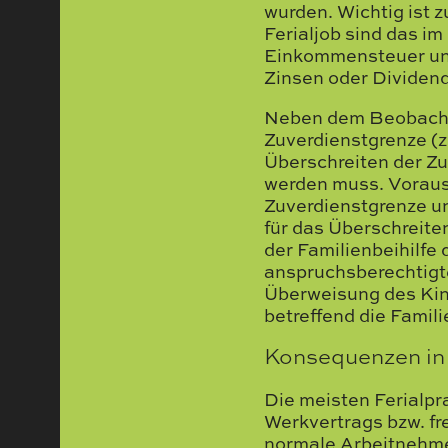
wurden. Wichtig ist z
Ferialjob sind das im
Einkommensteuer unt
Zinsen oder Dividend
Neben dem Beobachte
Zuverdienstgrenze (z.
Überschreiten der Zu
werden muss. Vorauss
Zuverdienstgrenze un
für das Überschreite
der Familienbeihilfe 
anspruchsberechtigte
Überweisung des Kin
betreffend die Famili
Konsequenzen in 
Die meisten Ferialpra
Werkvertrags bzw. fr
normale Arbeitnehmer