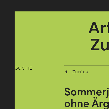
Ar
Zu
SUCHE
Zurück
Sommerjo
ohne Ärg