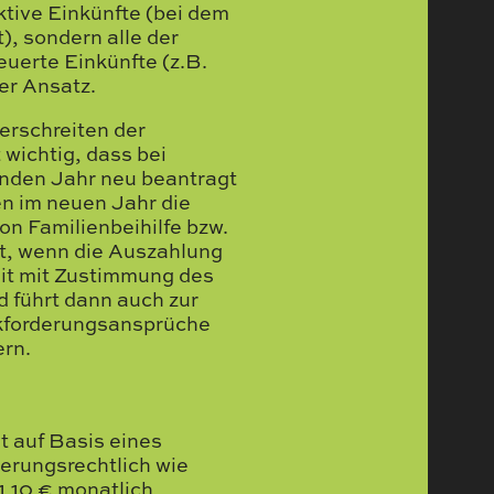
aktive Einkünfte (bei dem
), sondern alle der
erte Einkünfte (z.B.
er Ansatz.
rschreiten der
 wichtig, dass bei
enden Jahr neu beantragt
en im neuen Jahr die
n Familienbeihilfe bzw.
ht, wenn die Auszahlung
keit mit Zustimmung des
 führt dann auch zur
kforderungsansprüche
ern.
t auf Basis eines
herungsrechtlich wie
1,10 € monatlich