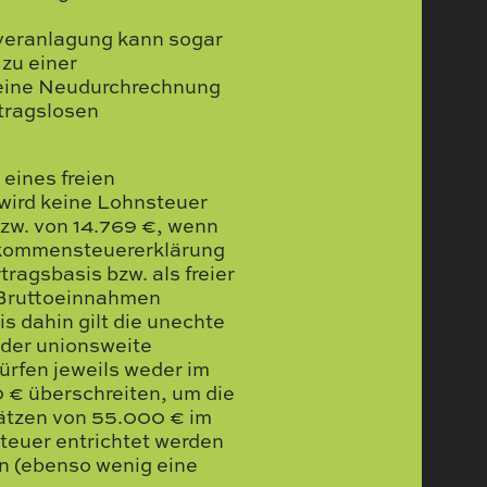
veranlagung kann sogar
 zu einer
d eine Neudurchrechnung
tragslosen
eines freien
 wird keine Lohnsteuer
zw. von 14.769 €, wenn
inkommensteuererklärung
ragsbasis bzw. als freier
e Bruttoeinnahmen
s dahin gilt die unechte
 der unionsweite
rfen jeweils weder im
 € überschreiten, um die
ätzen von 55.000 € im
teuer entrichtet werden
n (ebenso wenig eine