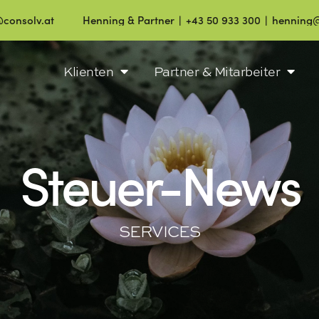
t
Henning & Partner ∣ +43 50 933 300 ∣ henning@consolv.a
Klienten
Partner & Mitarbeiter
Steuer-News
SERVICES