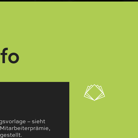
fo
svorlage – sieht
Mitarbeiterprämie,
estellt.