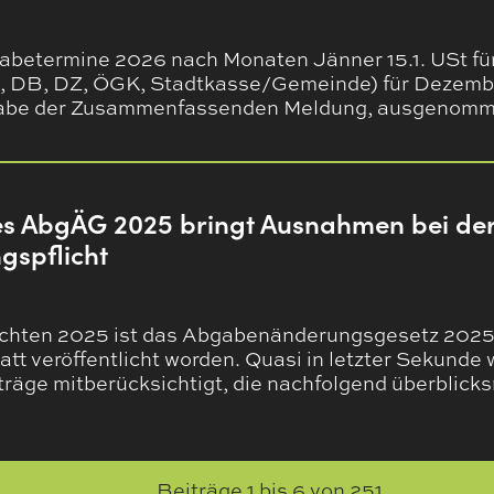
abetermine 2026 nach Monaten Jänner 15.1. USt f
 DB, DZ, ÖGK, Stadtkasse/Gemeinde) für Dezembe
abe der Zusammenfassenden Meldung, ausgenom
es AbgÄG 2025 bringt Ausnahmen bei de
gspflicht
achten 2025 ist das Abgabenänderungsgesetz 202
tt veröffentlicht worden. Quasi in letzter Sekunde
äge mitberücksichtigt, die nachfolgend überblicks
Beiträge
1
bis
6
von
251