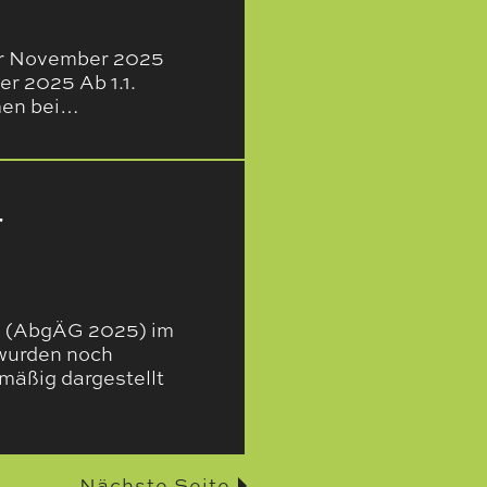
ür November 2025
r 2025 Ab 1.1.
men bei…
r
5 (AbgÄG 2025) im
 wurden noch
mäßig dargestellt
Nächste Seite