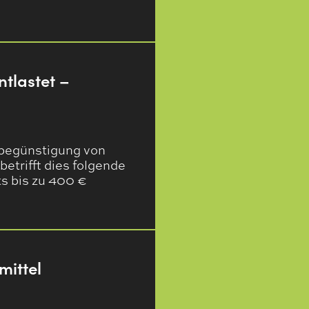
tlastet –
rbegünstigung von
etrifft dies folgende
ts bis zu 400 €
mittel