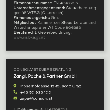
Firmenbuchnummer:
FN 429268 b
Unternehmensgegenstand:
Steuerberatung
gemäß WTBG (Österreich)
Firmenbuchgericht:
Graz
Mitglied bei:
Kammer der Steuerberater und
Wirtschaftsprüfer WT Code 806282
Berufsrecht:
Gewerbeordnung:
www.ris.bka.gv.at
CONSOLV STEUERBERATUNG
Zangl, Pache & Partner GmbH
Moserhofgasse 13-15, 8010 Graz
+43 50 933 100
zapa@consolv.at
UID-Nummer:
ATU 61795702