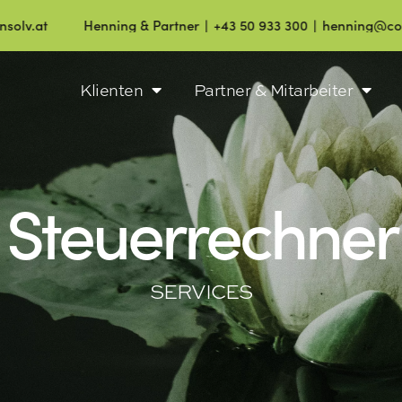
Henning & Partner ∣ +43 50 933 300 ∣ henning@consolv.at
Klienten
Partner & Mitarbeiter
Steuerrechner
SERVICES