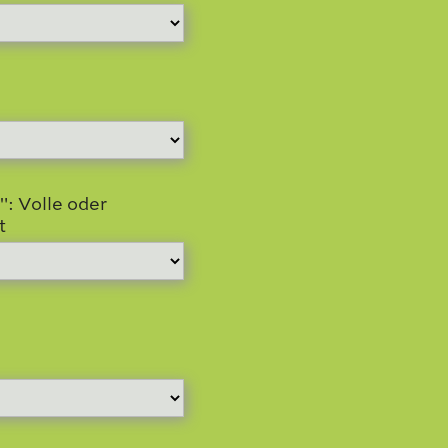
: Volle oder
t