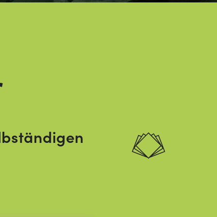
r
lbständigen