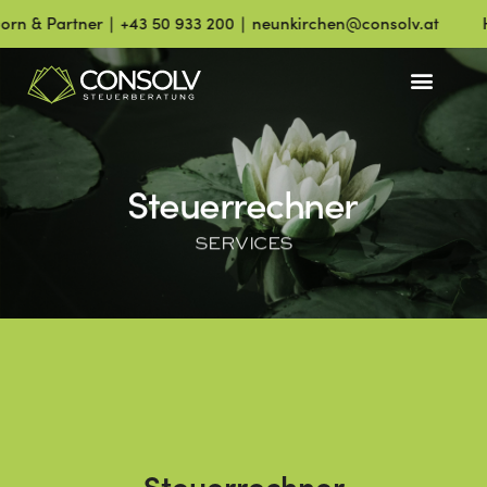
n & Partner ∣ +43 50 933 200 ∣ neunkirchen@consolv.at
He
Steuerrechner
SERVICES
Steuerrechner