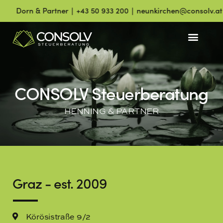
 & Partner ∣ +43 50 933 200 ∣ neunkirchen@consolv.at
Henn
CONSOLV Steuerberatung
HENNING & PARTNER
Graz - est. 2009
Körösistraße 9/2