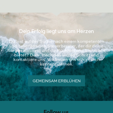
Dein Erfolg liegt uns am Herzen
Du bist auf der Suche nach einem kompetenten
und zuverlässigen Steuerberater, der dir deine
Sorgen abnimmt und dir Rückhalt und Sicherheit
bietet? Dann mach den ersten Schritt und
kontaktiere uns. Wir freuen uns schon, dich
kennenzulernen.
GEMEINSAM ERBLÜHEN
Follow us.