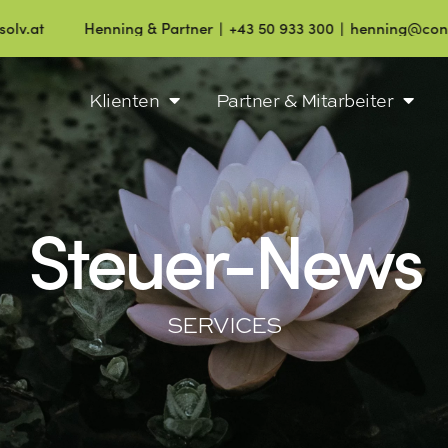
Henning & Partner ∣ +43 50 933 300 ∣ henning@consolv.at
Klienten
Partner & Mitarbeiter
Steuer-News
SERVICES