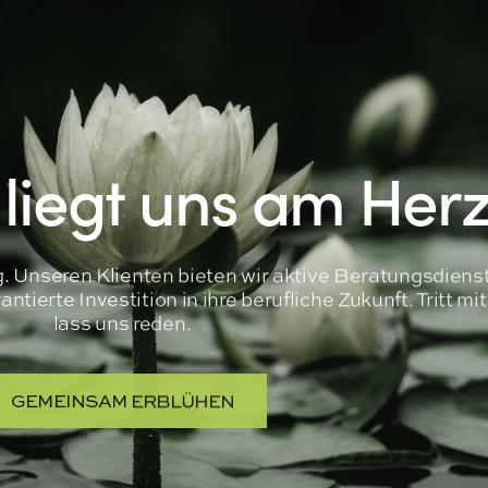
 liegt uns am Her
ng. Unseren Klienten bieten wir aktive Beratungsdiens
tierte Investition in ihre berufliche Zukunft. Tritt mi
lass uns reden.
GEMEINSAM ERBLÜHEN