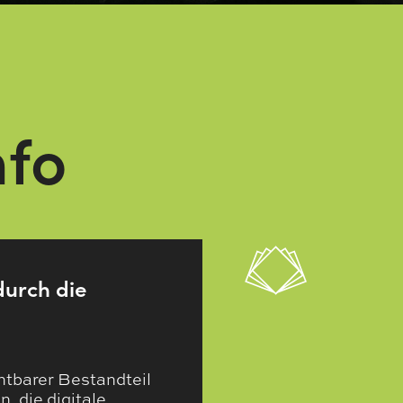
fo
durch die
chtbarer Bestandteil
 die digitale