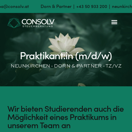
a@consolv.at
Dorn & Partner ∣ +43 50 933 200 ∣ neunkirche
Praktikant:in (m/d/w)
NEUNKIRCHEN - DORN & PARTNER - TZ/VZ
Wir bieten Studierenden auch die
Möglichkeit eines Praktikums in
unserem Team an