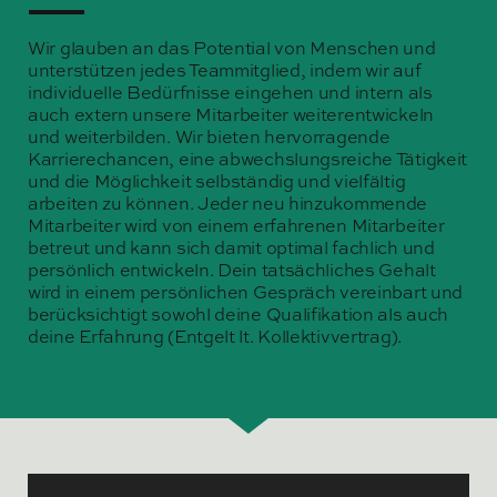
Wir glauben an das Potential von Menschen und
unterstützen jedes Teammitglied, indem wir auf
individuelle Bedürfnisse eingehen und intern als
auch extern unsere Mitarbeiter weiterentwickeln
und weiterbilden. Wir bieten hervorragende
Karrierechancen, eine abwechslungsreiche Tätigkeit
und die Möglichkeit selbständig und vielfältig
arbeiten zu können. Jeder neu hinzukommende
Mitarbeiter wird von einem erfahrenen Mitarbeiter
betreut und kann sich damit optimal fachlich und
persönlich entwickeln. Dein tatsächliches Gehalt
wird in einem persönlichen Gespräch vereinbart und
berücksichtigt sowohl deine Qualifikation als auch
deine Erfahrung (Entgelt lt. Kollektivvertrag).