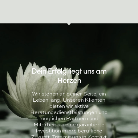
Dein Erfolg liegt uns am
Herzen
Wir stehen an deiner Seite, ein
Leben lang. Unseren Klienten
bieten wir aktive
Beratungsdienstleistungen und
möglichen Partnern und
Mitarbeitern eine garantierte
Investition in ihre berufliche
Zukunft. Tritt mit uns in Kontakt