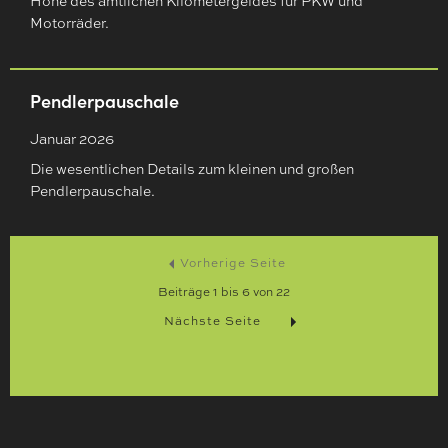
Höhe des amtlichen Kilometergeldes für PKW und
Motorräder.
Pendlerpauschale
Januar 2026
Die wesentlichen Details zum kleinen und großen
Pendlerpauschale.
Vorherige Seite
Beiträge
1
bis
6
von
22
Nächste Seite