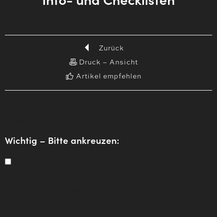
Zurück
Druck – Ansicht
Artikel empfehlen
Artikel empfehlen
Wichtig – Bitte ankreuzen:
Ich bestätige, dass ich dieses Formular
ausschließlich zum Zwecke der Empfehlung
dieser Website verwende und mir der
Empfänger persönlich bekannt ist.
Der Betreiber dieser Website übernimmt keine
Haftung für die Benutzung dieser Funktion.