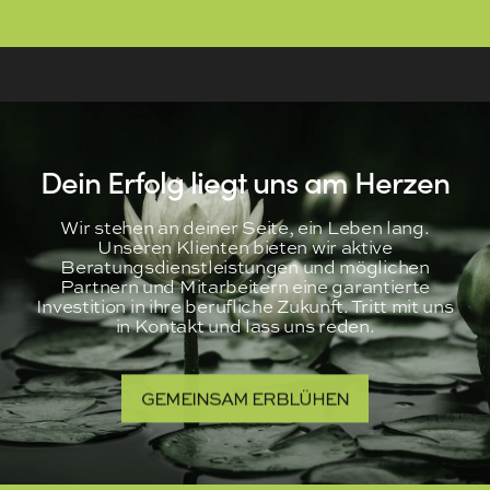
Dein Erfolg liegt uns am Herzen
Wir stehen an deiner Seite, ein Leben lang.
Unseren Klienten bieten wir aktive
Beratungsdienstleistungen und möglichen
Partnern und Mitarbeitern eine garantierte
Investition in ihre berufliche Zukunft. Tritt mit uns
in Kontakt und lass uns reden.
GEMEINSAM ERBLÜHEN