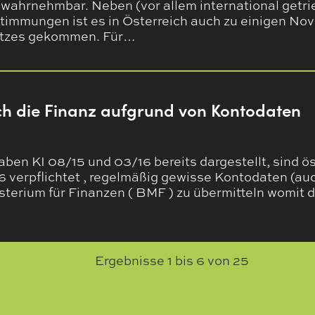
wahrnehmbar. Neben (vor allem international getri
immungen ist es in Österreich auch zu einigen Nov
etzes gekommen. Für…
h die Finanz aufgrund von Kontodaten
ben KI 08/15 und 03/16 bereits dargestellt, sind ö
6 verpflichtet , regelmäßig gewisse Kontodaten (au
terium für Finanzen ( BMF ) zu übermitteln womit
Ergebnisse
1
bis
6
von
25