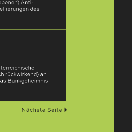
ebenen) Anti-
ellierungen des
sterreichische
ch rückwirkend) an
 das Bankgeheimnis
Nächste Seite