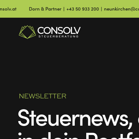
Dorn & Partner ∣ +43 50 933 200 ∣ neunkirchen@consolv.at
NEWSLETTER
Steuernews, 
in dein Postf