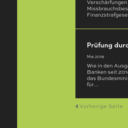
Verschärfungen 
Missbrauchsbest
Finanzstrafges
Prüfung durc
Mai 2018
Wie in den Ausga
Banken seit 201
das Bundesminis
für…
Vorherige Seite