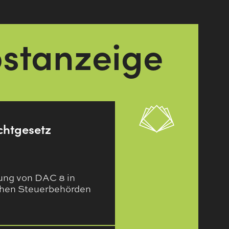
bstanzeige
chtgesetz
ung von DAC 8 in
chen Steuerbehörden