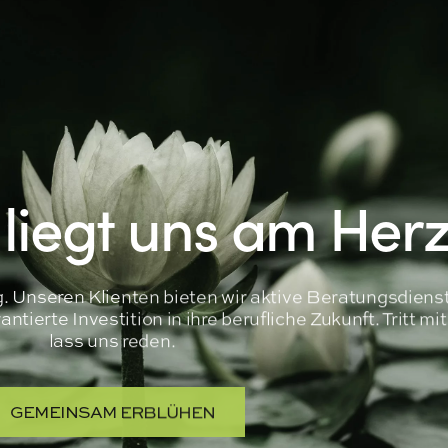
 liegt uns am Her
ng. Unseren Klienten bieten wir aktive Beratungsdiens
tierte Investition in ihre berufliche Zukunft. Tritt mi
lass uns reden.
GEMEINSAM ERBLÜHEN