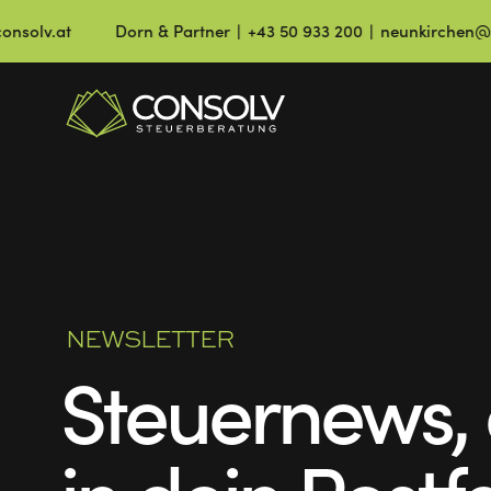
Dorn & Partner ∣ +43 50 933 200 ∣ neunkirchen@consolv.at
NEWSLETTER
Steuernews, 
in dein Postf