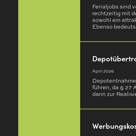
Ferialjobs sind 
rechtzeitig mit 
sowohl ein attra
Ebenso bedeutsa
Depotübertra
April 2026
Depotentnahmen 
führen, da § 27 
dann zur Realis
Werbungsko