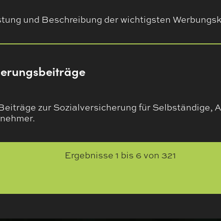
listung und Beschreibung der wichtigsten Werbungs
herungsbeiträge
Beiträge zur Sozialversicherung für Selbständige, A
tnehmer.
Ergebnisse
1
bis
6
von
321