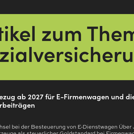
tikel zum The
zialversicher
zug ab 2027 für E-Firmenwagen und die
​­beiträgen
el bei der Besteuerung von E-Dienstwagen Über 
hrzeuge als steuerlicher Goldstandard bei Firmenw