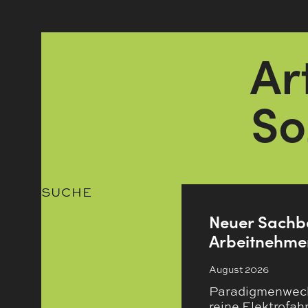
Ar
So
SUCHE
Neuer Sachbe
Arbeitnehmer
August 2026
Paradigmenwechs
reine Elektrofa