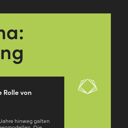
ma:
ung
 Rolle von
Jahre hinweg galten
agenmodellen. Die