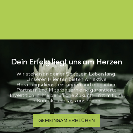
Dein Erfolg liegt uns am Herzen
Wir stehen an deiner Seite, ein Leben lang.
Unseren Klienten bieten wir aktive
Beratungsdienstleistungen und möglichen
Partnern und Mitarbeitern eine garantierte
Investition in ihre berufliche Zukunft. Tritt mit uns
in Kontakt und lass uns reden.
GEMEINSAM ERBLÜHEN